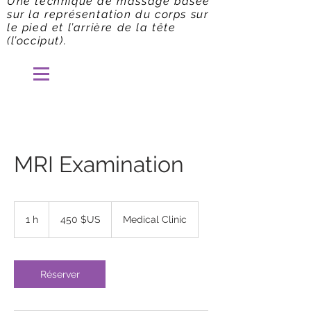
Une technique de massage basée
sur la représentation du corps sur
le pied et l’arrière de la tête
(l’occiput).
MRI Examination
450
dollars
1 h
1
450 $US
Medical Clinic
des
États-
Unis
Réserver