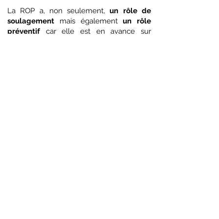
La ROP a, non seulement,
un rôle de
soulagement
mais également
un rôle
préventif
car elle est en avance sur
l'apparition des symptômes :
les zones
réflexes sont présentes avant que le
patient n'en prenne conscience par les
symptômes.
Les contre-indications :
Plutôt que de contre-indications, ce sont
le plus souvent des non-indications.
Agissant à distance, à partir des pieds et
de la région occipitale, loin de l'organe
malade, il n'y a pas à proprement parler
de danger à pratiquer la ROP.
Celle-ci ne doit pas cependant, se
substituer à d'autres thérapies dans les