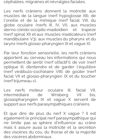
céphalées, migraines et névralgies faciales.
Les nerfs crâniens donnent la motricité aux
muscles de la langue (nerf hypoglosse XII), de
l'oreille et de la mimique (nerf facial VII), du
globe oculaire (nerfs III, IV, VI), aux muscles
sterno-cléido-occipito-mastoïdien et trapèze
(nerf spinal XI) et aux muscles masticateurs (nerf
mandibulaire V3), aux muscles du pharynx et du
larynx (nerfs glosso-pharyngien IX et vague X).
Par leur fonction sensorielle, les nerfs crâniens
apportent au cerveau les informations qui nous
permettent de sentir (nerf olfactif I), de voir (nerf
optique II), d’entendre et de garder l'équilibre
(nerf vestibulo-cochléaire VIII), de goûter (nerf
facial VII et glosso-pharyngien IX et du toucher
(nerf trijumeau v)..
Les nerfs moteur oculaire III, facial VII,
intermédiaire de Wrisberg VII bis,
glossopharyngien IX et vague X servent de
support aux nerfs parasympathiques crâniens.
Et que dire de plus du nerf X vague ? Il est
également le principal nerf parasympathique qui
ne limite pas sa sphère d'influence au crâne
mais il assure aussi la motricité et la sécrétion
des viscères du cou, du thorax et de la majorité
des viscères abdominaux.