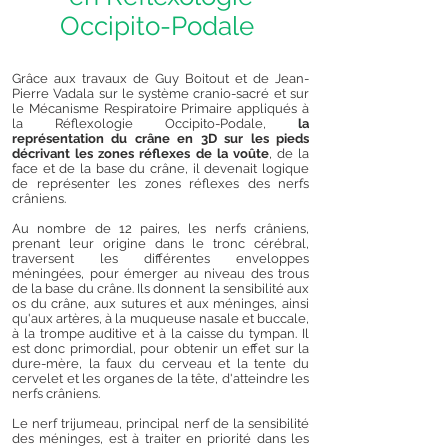
O
ccipito-Podale
Grâce aux travaux de Guy Boitout et de Jean-
Pierre Vadala sur le système cranio-sacré et sur
le Mécanisme Respiratoire Primaire appliqués à
la Réflexologie Occipito-Podale,
la
représentation du crâne en 3D sur les pieds
décrivant les zones réflexes de la voûte
, de la
face et de la base du crâne, il devenait logique
de représenter les zones réflexes des nerfs
crâniens.
Au nombre de 12 paires, les nerfs crâniens,
prenant leur origine dans le tronc cérébral,
traversent les différentes enveloppes
méningées, pour émerger au niveau des trous
de la base du crâne. Ils donnent la sensibilité aux
os du crâne, aux sutures et aux méninges, ainsi
qu'aux artères, à la muqueuse nasale et buccale,
à la trompe auditive et à la caisse du tympan. Il
est donc primordial, pour obtenir un effet sur la
dure-mère, la faux du cerveau et la tente du
cervelet et les organes de la tête, d'atteindre les
nerfs crâniens.
Le nerf trijumeau, principal nerf de la sensibilité
des méninges, est à traiter en priorité dans les